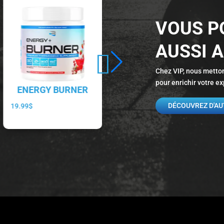
VOUS P
AUSSI 
Chez VIP, nous metton
pour enrichir votre 
ENERGY BURNER
PROTÉINE EN
POUDRE
DÉCOUVREZ D'AU
19.99
$
22.99
$