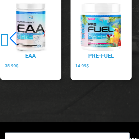
EAA
PRE-FUEL
35.99
$
14.99
$