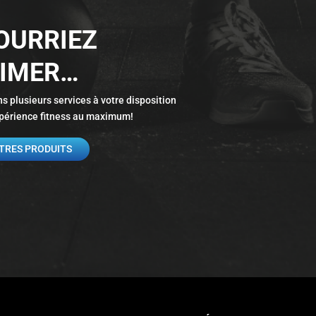
OURRIEZ
AIMER…
s plusieurs services à votre disposition
expérience fitness au maximum!
PROTÉINE EN VRAC
PROTÉINE EN VRAC
– ISOLATE
– WHEY
TRES PRODUITS
30.00
$
45.00
$