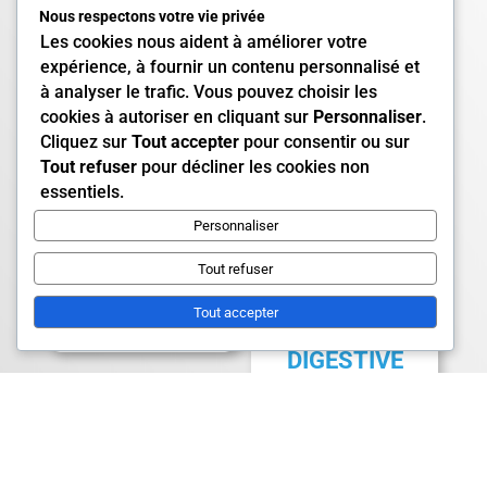
CRÉATINE
EAA
Nous respectons votre vie privée
Les cookies nous aident à améliorer votre
29.99
$
35.99
$
expérience, à fournir un contenu personnalisé et
à analyser le trafic. Vous pouvez choisir les
cookies à autoriser en cliquant sur
Personnaliser
.
Cliquez sur
Tout accepter
pour consentir ou sur
Tout refuser
pour décliner les cookies non
essentiels.
Personnaliser
ENERGY
BURNER
Tout refuser
19.99
$
Tout accepter
ENZYMES
DIGESTIVE
S
39.99
$