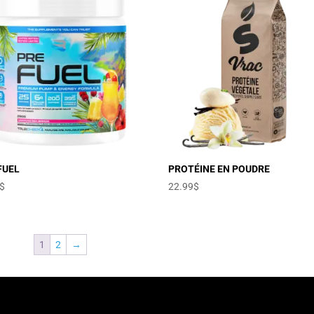
FUEL
PROTÉINE EN POUDRE
$
22.99
$
1
2
→